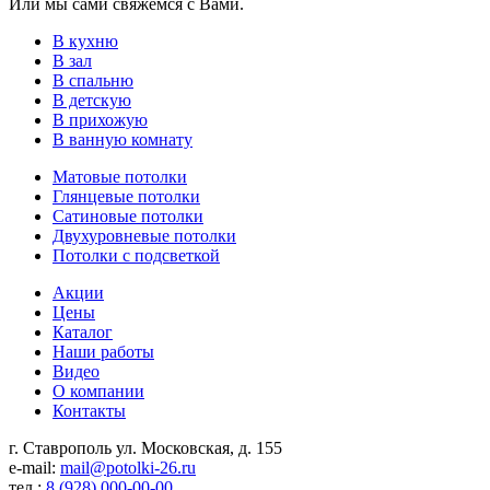
Или мы сами свяжемся с Вами.
В кухню
В зал
В спальню
В детскую
В прихожую
В ванную комнату
Матовые потолки
Глянцевые потолки
Сатиновые потолки
Двухуровневые потолки
Потолки с подсветкой
Акции
Цены
Каталог
Наши работы
Видео
О компании
Контакты
г. Ставрополь ул. Московская, д. 155
e-mail:
mail@potolki-26.ru
тел.:
8 (928) 000-00-00