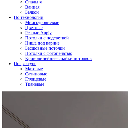
Спальня
Ванная
Балкон
По технологии
Многоуровневые
Цветные
Резные Apply
Потолки с подсветкой
Ниша под карниз
Бесшовные потолки
Потолки с фотопечатью
Криволинейные спайки потолков
По фактуре
Матовые
Сатиновые
Глянцевые
Тканевые